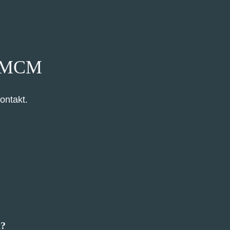
 PMCM
ontakt.
t?