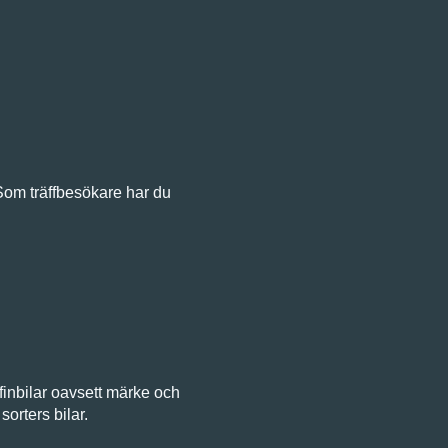
 Som träffbesökare har du
inbilar oavsett märke och
orters bilar.