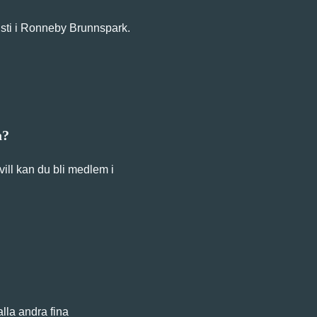
sti i Ronneby Brunnspark.
a?
ill kan du bli medlem i
lla andra fina